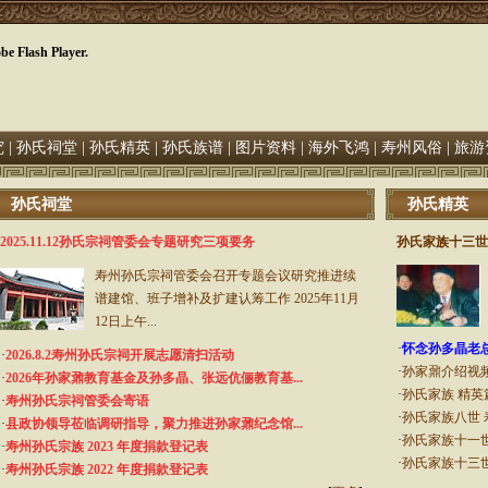
be Flash Player.
究
|
孙氏祠堂
|
孙氏精英
|
孙氏族谱
|
图片资料
|
海外飞鸿
|
寿州风俗
|
旅游
孙氏祠堂
孙氏精英
2025.11.12孙氏宗祠管委会专题研究三项要务
孙氏家族十三世 
寿州孙氏宗祠管委会召开专题会议研究推进续
谱建馆、班子增补及扩建认筹工作 2025年11月
12日上午...
·
怀念孙多晶老
·
2026.8.2寿州孙氏宗祠开展志愿清扫活动
·
孙家鼐介绍视
·
2026年孙家鼐教育基金及孙多晶、张远伉俪教育基...
·
孙氏家族 精英
·
寿州孙氏宗祠管委会寄语
·
孙氏家族八世 寿州
·
县政协领导莅临调研指导，聚力推进孙家鼐纪念馆...
·
孙氏家族十一世
·
寿州孙氏宗族 2023 年度捐款登记表
·
孙氏家族十三世 
·
寿州孙氏宗族 2022 年度捐款登记表