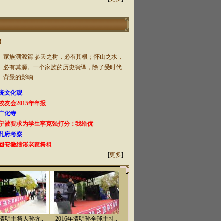
篇
家族溯源篇 参天之树，必有其根；怀山之水，
必有其源。一个家族的历史演绎，除了受时代
背景的影响...
统文化观
友会2015年年报
广化寺
宁被要求为学生李克强打分：我给优
孔府考察
回安徽绩溪老家祭祖
[
更多
]
明主祭人孙方..
2016年清明孙全球主持..
淮南市人大副主任孙全..
2016年4