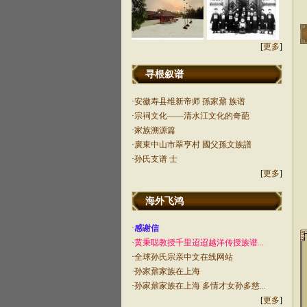
[
更多
]
寻根叙谱
·
安徽寿县维新帝师 孫家鼐 族谱
·
宗祠文化——清水江文化的奇葩
·
家族溯源篇
·
廣東中山市翠亨村 國父孫文族譜
·
孙氏支谱 士
[
更多
]
海外飞鸿
·
感谢信
·
黄秉聪教授千里迢迢越洋传授族谱...
·
全球孙氏宗亲中文在线网站
·
孙家鼐家族在上海
·
孙家鼐家族在上海 多情才女孙多慈...
[
更多
]
2019年清明祭祀
201