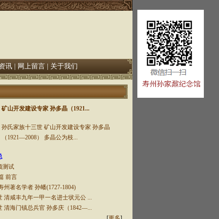
资讯
|
网上留言
|
关于我们
矿山开发建设专家 孙多晶（1921...
孙氏家族十三世 矿山开发建设专家 孙多晶
（1921—2008） 多晶公为枝...
总
频测试
篇 前言
著名学者 孙蟠(1727-1804)
 清咸丰九年一甲一名进士状元公 ...
清海门镇总兵官 孙多庆（1842—...
[
更多
]