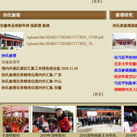
[
更多
]
孙氏族谱
家谱研究
安徽寿县维新帝师 孫家鼐 族谱
孙氏家族溯源
/uploads/file/20240117/20240117173931_15769.pdf
/uploads/file/20240117/20240117173952_78...
·
孙氏族谱
·
论习近平的传
·
四修族谱序
·
北京大学安徽校
·
境内外孫氏谱目汇集工作报告综合版 2020.11.18
·
吴仪参观福建
·
孙氏族谱目录精准化境内外汇集-广东
·
经济学家厉以
·
孙氏族谱目录精准化境内外汇集-中山
·
习近平到曲阜
·
孙氏族谱目录精准化境内外汇集-安徽
·
胡锦涛与夫人
[
更多
]
9年清明祭祀
2019年清明祭祀
2016清明画家王光明先..
2016年清